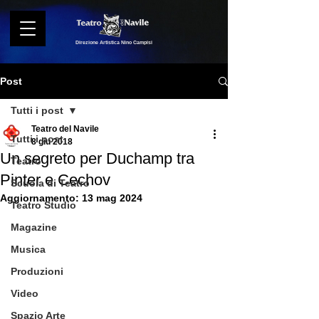
Direzione Artistica Nino Campisi
Post
Tutti i post
Teatro del Navile
Tutti i post
8 giu 2018
Un segreto per Duchamp tra
Teatro
Pinter e Cechov
Scuola di Teatro
Aggiornamento:
13 mag 2024
Teatro Studio
Magazine
Musica
Produzioni
Video
Spazio Arte