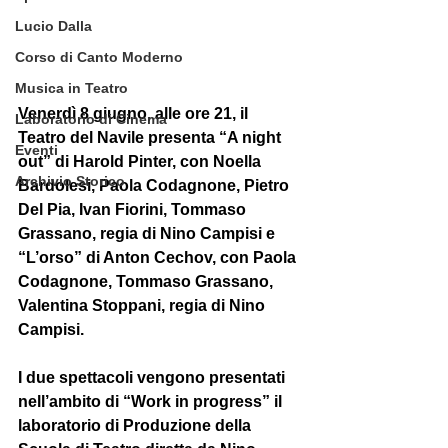
Lucio Dalla
Corso di Canto Moderno
Musica in Teatro
Venerdì 8 giugno, alle ore 21, il 
Laboratorio di Cinema
Teatro del Navile presenta “A night 
Eventi
out” di Harold Pinter, con Noella 
Archivio Storico
Bardolesi, Paola Codagnone, Pietro 
Del Pia, Ivan Fiorini, Tommaso 
Grassano, regia di Nino Campisi e 
“L’orso” di Anton Cechov, con Paola 
Codagnone, Tommaso Grassano, 
Valentina Stoppani, regia di Nino 
Campisi.
I due spettacoli vengono presentati 
nell’ambito di “Work in progress” il 
laboratorio di Produzione della 