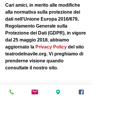
Cari amici, in merito alle modifiche 
alla normativa sulla protezione dei 
dati nell'Unione Europa 2016/679, 
Regolamento Generale sulla 
Protezione dei Dati (GDPR), in vigore 
dal 25 maggio 2018, abbiamo 
aggiornato la 
Privacy Policy
 del sito 
teatrodelnavile.org. Vi preghiamo di 
prenderne visione quando 
consultate il nostro sito.
Se volete continuare a ricevere 
informazioni sull’attività culturale del 
Teatro del Navile-SpazioArte non 
dovete fare assolutamente niente - vi 
ringraziamo e vi manterremo nella 
nostra newsletter.