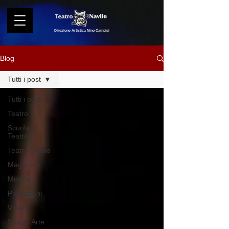
Direzione Artistica Nino Campisi
Blog
Tutti i post
Tutti i post
Teatro
Scuola di
Teatro
Teatro Studio
Magazine
Musica
Produzioni
Video
Spazio Arte