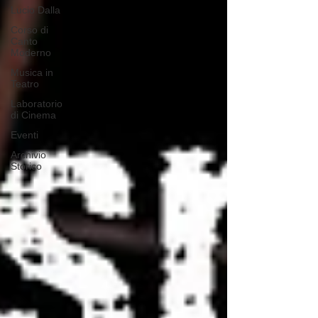
Lucio Dalla
Corso di
Canto
Moderno
Musica in
Teatro
Laboratorio
di Cinema
Eventi
Archivio
Storico