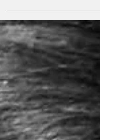
Da venerdi 22 a domenica 24 gennaio, alle ore 21, il
Teatro del Navile presenta Limits - Quel che resta è
magia, di Fabrizio Montevecchi,...