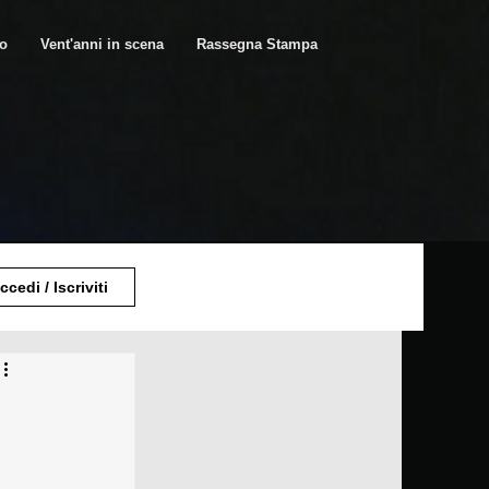
ro
Vent'anni in scena
Rassegna Stampa
ccedi / Iscriviti