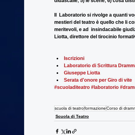
didascalie; 5) le scene; 6) cosa dist
Il  Laboratorio si rivolge a quanti vo
mestieri del teatro è quello che li co
meritevoli, e ad  insindacabile giudi
Liotta, direttore del tirocinio format
Iscrizioni
Laboratorio di Scrittura Dramm
Giuseppe Liotta
Serata d'onore per Giro di vite
#scuoladiteatro
#laboratorio
#dram
scuola di teatro
formazione
Corso di dram
Scuola di Teatro