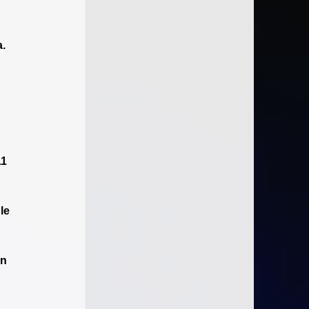
. 
1 
le 
n 