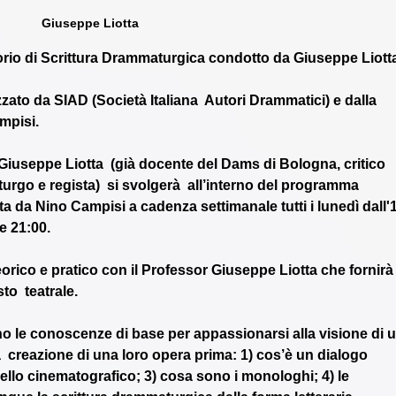
Giuseppe Liotta
torio di Scrittura Drammaturgica condotto da Giuseppe Liotta
ato da SIAD (Società Italiana  Autori Drammatici) e dalla 
mpisi. 
 Giuseppe Liotta  (già docente del Dams di Bologna, critico 
urgo e regista)  si svolgerà  all’interno del programma 
tta da Nino Campisi a cadenza settimanale tutti i lunedì dall'1
le 21:00.
eorico e pratico con il Professor Giuseppe Liotta che fornirà 
to  teatrale.  
nno le conoscenze di base per appassionarsi alla visione di u
  creazione di una loro opera prima: 1) cos’è un dialogo 
quello cinematografico; 3) cosa sono i monologhi; 4) le 