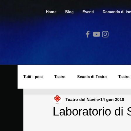
Home
Blog
Eventi
Domanda di isc
Tutti i post
Teatro
Scuola di Teatro
Teatro
Teatro del Navile
14 gen 2019
Video
Spazio Arte
Lucio Dalla
Cors
Laboratorio di
Laboratorio di Cinema
Eventi
Archivio St