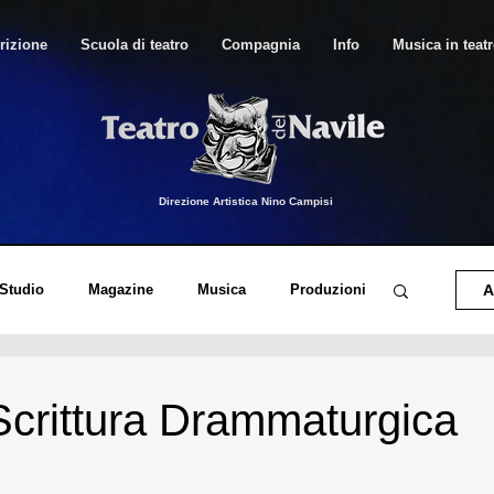
rizione
Scuola di teatro
Compagnia
Info
Musica in teat
Direzione Artistica Nino Campisi
 Studio
Magazine
Musica
Produzioni
A
o di Canto Moderno
Musica in Teatro
 Scrittura Drammaturgica
orico